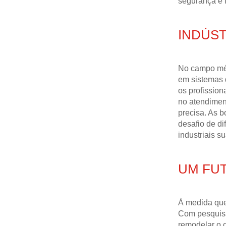
segurança é 
INDÚS
No campo méd
em sistemas 
os profissio
no atendimen
precisa. As 
desafio de d
industriais su
UM FU
À medida que 
Com pesquisa
remodelar o c