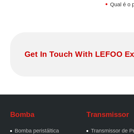
Qual é o p
Get In Touch With LEFOO Ex
Bomba
Transmissor
Bomba peristáltica
Transmissor de P