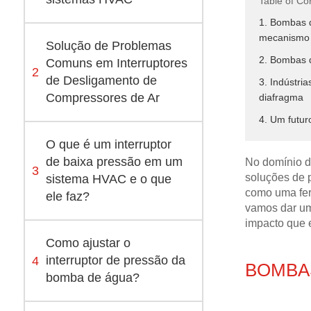
Table of Co
1. Bombas d
mecanismo
Solução de Problemas
2. Bombas 
Comuns em Interruptores
2
de Desligamento de
3. Indústri
Compressores de Ar
diafragma
4. Um futur
O que é um interruptor
de baixa pressão em um
No domínio da
3
soluções de 
sistema HVAC e o que
como uma fer
ele faz?
vamos dar um
impacto que e
Como ajustar o
4
interruptor de pressão da
BOMBA
bomba de água?