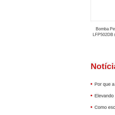
Bomba Per
LFP502DB (F
Notíci
Por que a
Elevando 
Como esc