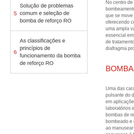
No centro de
Solução de problemas
bombeamento 
5
comum e seleção de
que se move p
bomba de reforço RO
oferecendo co
uma ampla va
essencial em
As classificações e
de tratamento
princípios de
diafragma pr
6
funcionamento da bomba
de reforço RO
BOMBA
Uma das cara
pulsante do d
em aplicaçõe
laboratórios
bombas de re
bombeado e o
ao manusear 