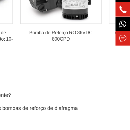

 de
Bomba de Reforço RO 36VDC
Interru

o: 10-
800GPD
ente?
s bombas de reforço de diafragma