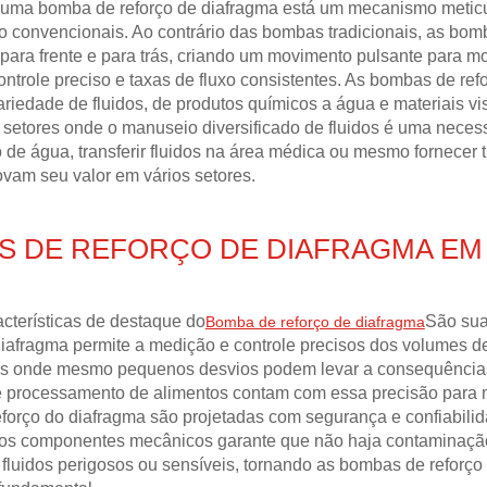
 uma bomba de reforço de diafragma está um mecanismo meticu
convencionais. Ao contrário das bombas tradicionais, as bomba
ara frente e para trás, criando um movimento pulsante para move
ntrole preciso e taxas de fluxo consistentes. As bombas de ref
riedade de fluidos, de produtos químicos a água e materiais v
 setores onde o manuseio diversificado de fluidos é uma neces
 de água, transferir fluidos na área médica ou mesmo fornecer
ovam seu valor em vários setores.
S DE REFORÇO DE DIAFRAGMA EM
cterísticas de destaque do
São sua
Bomba de reforço de diafragma
iafragma permite a medição e controle precisos dos volumes de f
s onde mesmo pequenos desvios podem levar a consequências s
 e processamento de alimentos contam com essa precisão para m
forço do diafragma são projetadas com segurança e confiabilid
s componentes mecânicos garante que não haja contaminação o
fluidos perigosos ou sensíveis, tornando as bombas de reforço