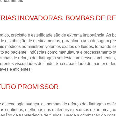
fundamental.
TRIAS INOVADORAS: BOMBAS DE R
ico, precisão e esterilidade são de extrema importância. As 
de distribuição de medicamentos, garantindo uma dosagem pre
nais médicos administrem volumes exatos de fluidos, tornando 
to ao paciente. Indústrias como manufatura e processamento quí
bombas de reforço de diafragma se destacam nesses ambientes,
iferentes viscoidades de fluido. Sua capacidade de manter o d
aves e eficientes.
TURO PROMISSOR
a tecnologia avança, as bombas de reforço de diafragma estão 
s contínuas, melhorias nos materiais e recursos de automaçã
enário de transferência de fluidos. Desde a otimização do con