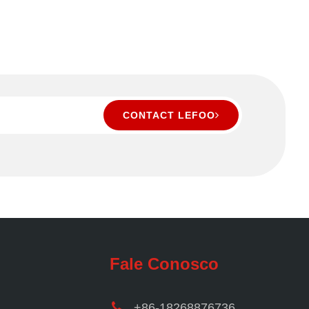
CONTACT LEFOO
Fale Conosco
+86-18268876736