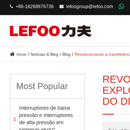
+86-18268876736
lefoogroup@lefoo.com
Início
Notícias & Blog
Blog
Revolucionando a transferênc
REVO
Most Popular
EXPL
DO D
Interruptores de baixa
pressão e interruptores
1
de alta pressão em
sistemas HVAC