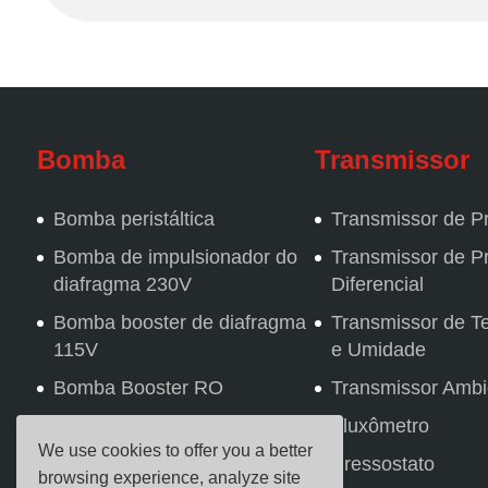
Bomba
Transmissor
Bomba peristáltica
Transmissor de P
Bomba de impulsionador do
Transmissor de P
diafragma 230V
Diferencial
Bomba booster de diafragma
Transmissor de T
115V
e Umidade
Bomba Booster RO
Transmissor Ambi
Bomba Booster BLDC
Fluxômetro
We use cookies to offer you a better
Bomba de circulação BLDC
Pressostato
browsing experience, analyze site