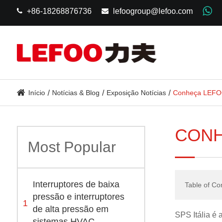
+86-18268876736
lefoogroup@lefoo.com
Início
Notícias & Blog
Exposição Notícias
Conheça LEFOO
CONH
Most Popular
Interruptores de baixa
Table of Co
pressão e interruptores
1
de alta pressão em
SPS Itália é 
sistemas HVAC