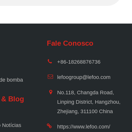
Fale Conosco
+86-18268876736
lefoogroup@lefoo.com
 de bomba
No.118, Changda Road,
 & Blog
Linping District, Hangzhou,
Zhejiang, 311100 China
 Notícias
https://www.lefoo.com/