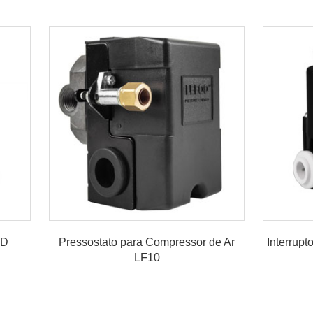
PD
Pressostato para Compressor de Ar
Interrup
LF10