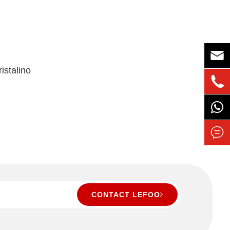

istalino


CONTACT LEFOO