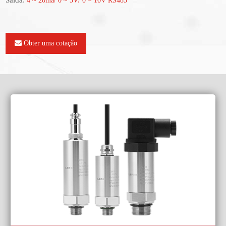
Saída:
4 ~ 20ma/ 0 ~ 5V/ 0 ~ 10V RS485
Obter uma cotação